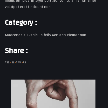
mollis ultricies. Integer porttitor vehicula nisi, sit amet
volutpat erat tincidunt non.
C
a
t
e
g
o
r
y
:
Maecenas eu vehicula felis Aen ean elementum
S
h
a
r
e
:
FB
IN
TW
PI