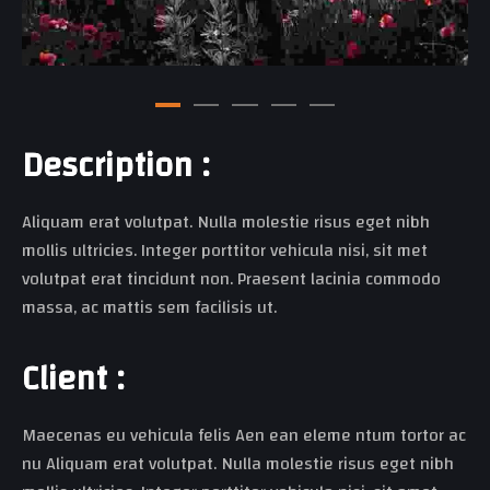
D
e
s
c
r
i
p
t
i
o
n
:
Aliquam erat volutpat. Nulla molestie risus eget nibh
mollis ultricies. Integer porttitor vehicula nisi, sit met
volutpat erat tincidunt non. Praesent lacinia commodo
massa, ac mattis sem facilisis ut.
C
l
i
e
n
t
:
Maecenas eu vehicula felis Aen ean eleme ntum tortor ac
nu Aliquam erat volutpat. Nulla molestie risus eget nibh