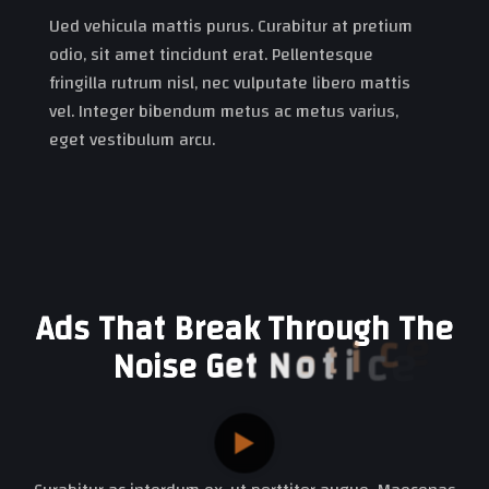
Ued vehicula mattis purus. Curabitur at pretium
odio, sit amet tincidunt erat. Pellentesque
fringilla rutrum nisl, nec vulputate libero mattis
vel. Integer bibendum metus ac metus varius,
eget vestibulum arcu.
A
d
s
T
h
a
t
B
r
e
a
k
T
h
r
o
u
g
h
T
h
e
d
e
N
o
i
s
e
G
e
t
N
o
t
i
c