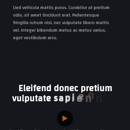
Ued vehicula mattis purus. Curabitur at pretium
odio, sit amet tincidunt erat. Pellentesque
fringilla rutrum nisl, nec vulputate libero mattis
vel. Integer bibendum metus ac metus varius,
eget vestibulum arcu.
E
l
e
i
f
e
n
d
d
o
n
e
c
p
r
e
t
i
u
m
i
g
a
s
c
e
n
v
u
l
p
u
t
a
t
e
s
a
p
i
e
n