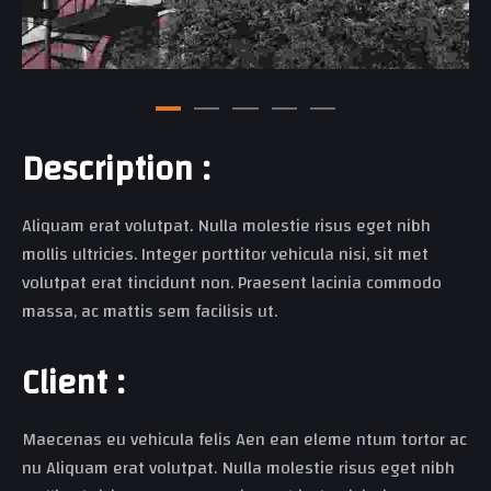
D
e
s
c
r
i
p
t
i
o
n
:
Aliquam erat volutpat. Nulla molestie risus eget nibh
mollis ultricies. Integer porttitor vehicula nisi, sit met
volutpat erat tincidunt non. Praesent lacinia commodo
massa, ac mattis sem facilisis ut.
C
l
i
e
n
t
:
Maecenas eu vehicula felis Aen ean eleme ntum tortor ac
nu Aliquam erat volutpat. Nulla molestie risus eget nibh