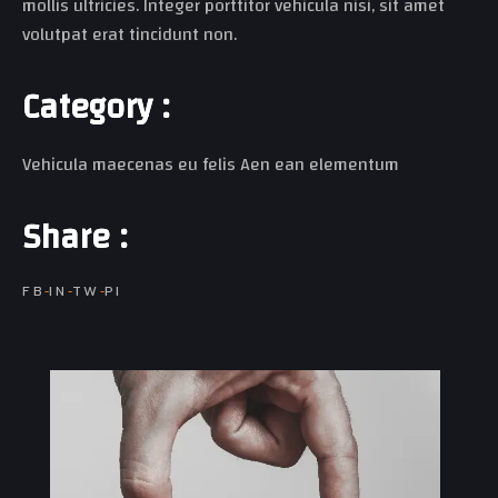
mollis ultricies. Integer porttitor vehicula nisi, sit amet
volutpat erat tincidunt non.
C
a
t
e
g
o
r
y
:
Vehicula maecenas eu felis Aen ean elementum
S
h
a
r
e
:
FB
IN
TW
PI