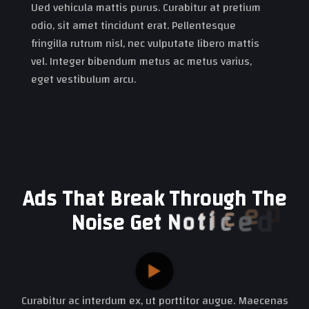
Ued vehicula mattis purus. Curabitur at pretium
odio, sit amet tincidunt erat. Pellentesque
fringilla rutrum nisl, nec vulputate libero mattis
vel. Integer bibendum metus ac metus varius,
eget vestibulum arcu.
A
d
s
T
h
a
t
B
r
e
a
k
T
h
r
o
u
g
h
T
h
e
d
e
c
i
N
o
i
s
e
G
e
t
N
o
t
Curabitur ac interdum ex, ut porttitor augue. Maecenas