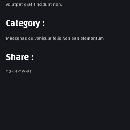
volutpat erat tincidunt non.
C
a
t
e
g
o
r
y
:
Maecenas eu vehicula felis Aen ean elementum
S
h
a
r
e
:
FB
IN
TW
PI