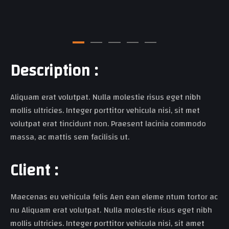
D
e
s
c
r
i
p
t
i
o
n
:
Aliquam erat volutpat. Nulla molestie risus eget nibh
mollis ultricies. Integer porttitor vehicula nisi, sit met
volutpat erat tincidunt non. Praesent lacinia commodo
massa, ac mattis sem facilisis ut.
C
l
i
e
n
t
:
Maecenas eu vehicula felis Aen ean eleme ntum tortor ac
nu Aliquam erat volutpat. Nulla molestie risus eget nibh
mollis ultricies. Integer porttitor vehicula nisi, sit amet