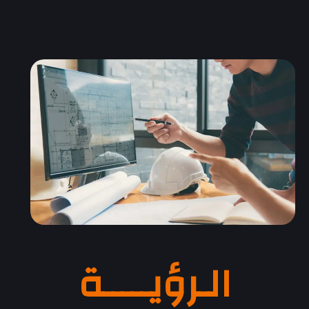
الـرؤيـــــة